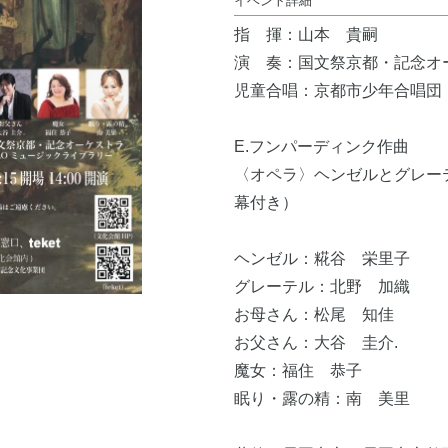
イベント詳細
指 揮：山本 貴嗣
演 奏：国文祭京都・記念オ
児童合唱：京都市少年合唱団
E.フンパーディンク作曲
〈オペラ〉ヘンゼルとグレー
幕付き）
ヘンゼル：糀谷 栄里子
グレーテル：北野 加織
お母さん：松尾 知佳
お父さん：大谷 圭介.
魔女：福住 恭子
眠り・露の精：南 美里