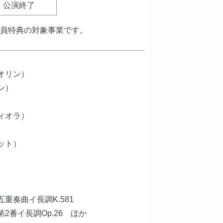
公演終了
会員特典の対象事業です。
オリン）
ン）
ィオラ）
ット）
重奏曲イ長調K.581
2番イ長調Op.26 ほか