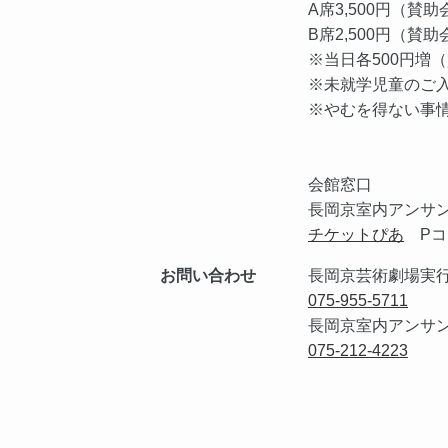
A席3,500円（賛助
B席2,500円（賛助
※当日各500円増
※未就学児童のご
※やむを得ない事
会館窓口
長岡京室内アンサ
チケットぴあ
Pコー
お問い合わせ
長岡京芸術劇場実
075-955-5711
長岡京室内アンサ
075-212-4223